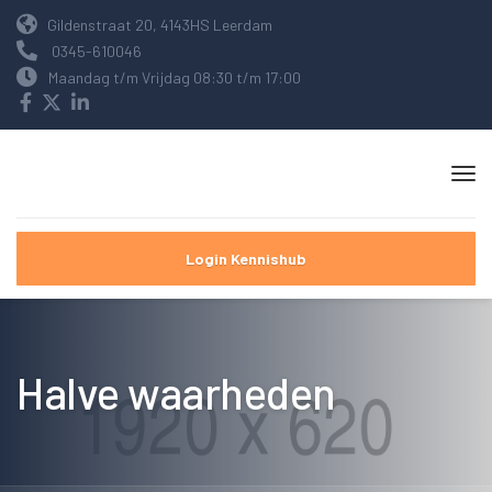
Gildenstraat 20, 4143HS Leerdam
0345-610046
Maandag t/m Vrijdag 08:30 t/m 17:00
Login Kennishub
Halve waarheden