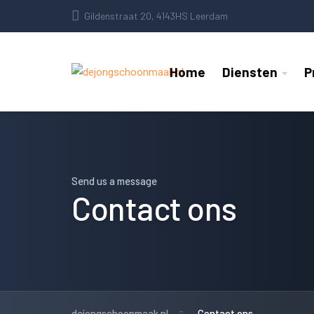
Gildenstraat 20, 4143HS Leerdam
Home
Diensten
P
Send us a message
Contact ons
dejongschoonmaak.nl
Contact ons