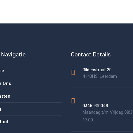
 Navigatie
Contact Details
Gildenstraat 20
me
4143HS, Leerdam
r Ons
nsten
0345-610046
g
Maandag t/m Vrijdag 08:3
17:00
tact