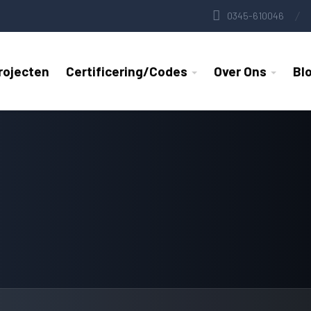
0345-610046
rojecten
Certificering/Codes
Over Ons
Bl