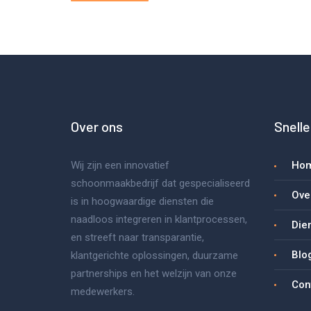
Over ons
Snelle
Wij zijn een innovatief
Ho
schoonmaakbedrijf dat gespecialiseerd
Ove
is in hoogwaardige diensten die
naadloos integreren in klantprocessen,
Die
en streeft naar transparantie,
Blo
klantgerichte oplossingen, duurzame
partnerships en het welzijn van onze
Con
medewerkers.